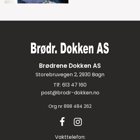
Brødrene Dokken AS
Storebruvegen 2, 2930 Bagn
613 47 160
post@brodr-dokken.no
Org nr
898 484 262
Vakttelefon: