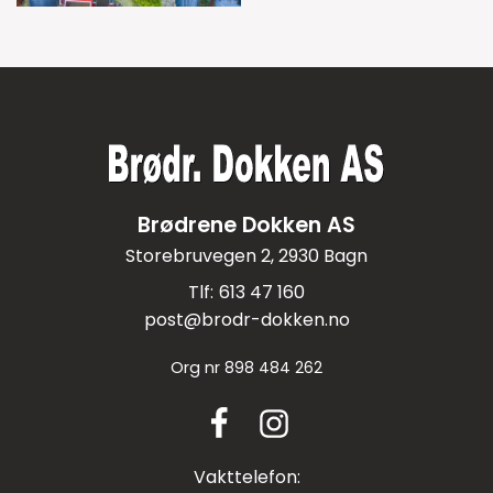
Brødrene Dokken AS
Storebruvegen 2, 2930 Bagn
613 47 160
post@brodr-dokken.no
Org nr
898 484 262
Vakttelefon: